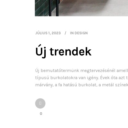
JÚLIUS 1, 2023
IN
DESIGN
Új trendek
Új bemutatótermünk megtervezésénél amellet
típusú burkolatokra van igény. Évek óta azt t
márvány, a fa hatású burkolat, a metál színe
0