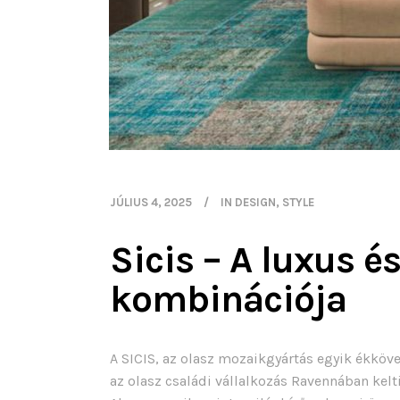
JÚLIUS 4, 2025
IN
DESIGN
,
STYLE
Sicis – A luxus é
kombinációja
A SICIS, az olasz mozaikgyártás egyik ékköv
az olasz családi vállalkozás Ravennában kelt