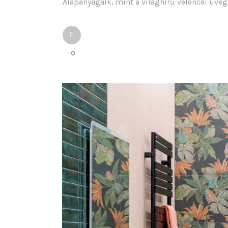
Alapanyagaik, mint a világhírű velencei üve
0