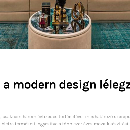
s a modern design lélegz
e, csaknem három évtizedes történetével meghatározó szerepet
i életre termékeit, egyesítve a több ezer éves mozaikkészíté