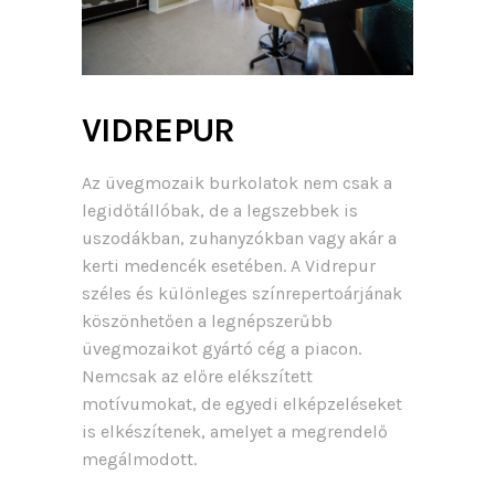
VIDREPUR
Az üvegmozaik burkolatok nem csak a
legidőtállóbak, de a legszebbek is
uszodákban, zuhanyzókban vagy akár a
kerti medencék esetében. A Vidrepur
széles és különleges színrepertoárjának
köszönhetően a legnépszerűbb
üvegmozaikot gyártó cég a piacon.
Nemcsak az előre elékszített
motívumokat, de egyedi elképzeléseket
is elkészítenek, amelyet a megrendelő
megálmodott.