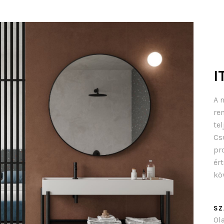
I
A 
re
te
Cs
pr
ér
kö
SZ
Ol