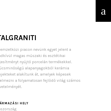
TALGRANITI
nemzetközi piacon nevünk egyet jelent a
ndkívül magas műszaki és esztétikai
ljesítményt nyújtó porcelán termékekkel.
úcsminőségű alapanyagokból kerámia
ojekteket alakítunk át, amelyek képesek
telmezni a folyamatosan fejlődő világ számos
vetelményét.
ÁRMAZÁSI HELY
aszország