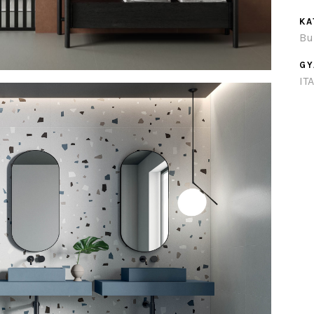
KA
Bu
GY
IT