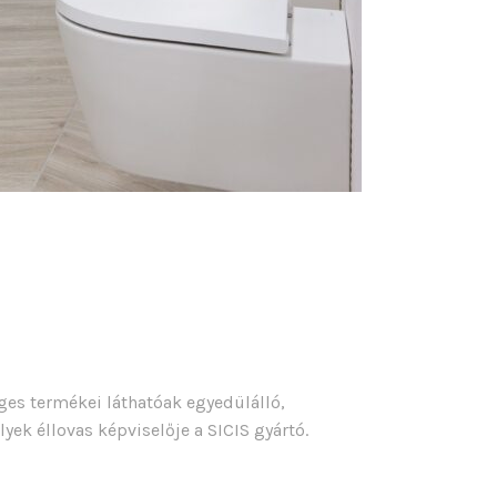
es termékei láthatóak egyedülálló,
ek éllovas képviselője a SICIS gyártó.