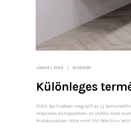
JÚNIUS 1, 2023
IN
DESIGN
Különleges term
2023. áprilisában megnyílt az új bemutatót
impozáns környezetben. Az utóbbi évek közke
Áruházunkban, több mint 100 féle Sicis Vetri