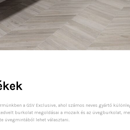
ékek
ermünkben a GSV Exclusive, ahol számos neves gyártó különleg
dvelt burkolat megoldásai a mozaik és az üvegburkolat, mely
te üvegmintából lehet választani.