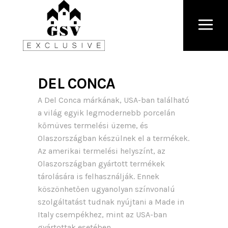
DEL CONCA
A Del Conca márkának, USA-ban található
a világ egyik legmodernebb porcelán
kőmüves termelési üzeme, és
Olaszországban készülnek el a termékek.
Az amerikai termelési helyszínt, az
Olaszországban gyártott termékek
tárolására is felhasználják. Ennek
köszönhetően ugyanolyan színvonalú
szolgáltatást tudnak nyújtani a Made in
Italy csempékhez, mint az USA-ban
gyártottak esetében.